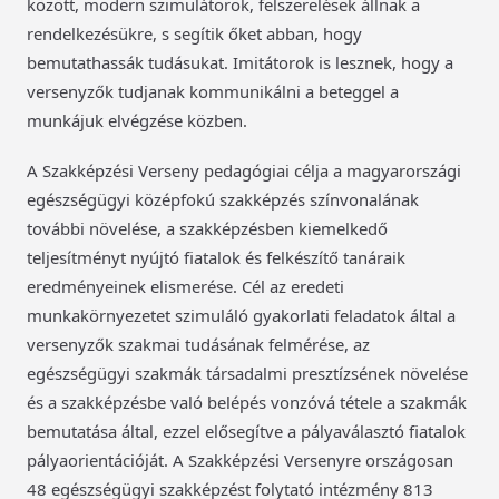
között, modern szimulátorok, felszerelések állnak a
rendelkezésükre, s segítik őket abban, hogy
bemutathassák tudásukat. Imitátorok is lesznek, hogy a
versenyzők tudjanak kommunikálni a beteggel a
munkájuk elvégzése közben.
A Szakképzési Verseny pedagógiai célja a magyarországi
egészségügyi középfokú szakképzés színvonalának
további növelése, a szakképzésben kiemelkedő
teljesítményt nyújtó fiatalok és felkészítő tanáraik
eredményeinek elismerése. Cél az eredeti
munkakörnyezetet szimuláló gyakorlati feladatok által a
versenyzők szakmai tudásának felmérése, az
egészségügyi szakmák társadalmi presztízsének növelése
és a szakképzésbe való belépés vonzóvá tétele a szakmák
bemutatása által, ezzel elősegítve a pályaválasztó fiatalok
pályaorientációját. A Szakképzési Versenyre országosan
48 egészségügyi szakképzést folytató intézmény 813