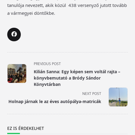
tanulója nevezett, akik közül 438 versenyző jutott tovább
a vármegyei döntőkbe.
<span
PREVIOUS POST
class="nav-
Kilián Sanna: Egy képen sem voltál rajta –
subtitle
könyvbemutató a Bródy Sándor
screen-
Könyvtárban
reader-
NEXT POST
text">Page</span>
Holnap járnak le az éves autópálya-matricák
EZ IS ÉRDEKELHET