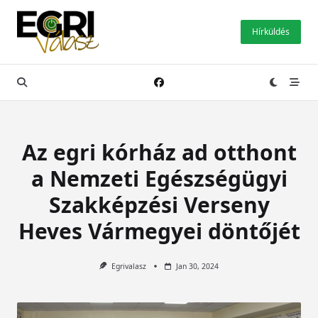
Skip
to
Hírküldés
content
Az egri kórház ad otthont
a Nemzeti Egészségügyi
Szakképzési Verseny
Heves Vármegyei döntőjét
Egrivalasz
Jan 30, 2024