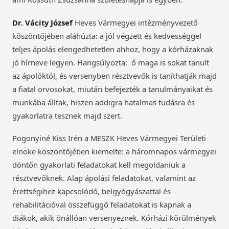
Dr. Vácity József
Heves Vármegyei intézményvezető
köszöntőjében aláhúzta: a jól végzett és kedvességgel
teljes ápolás elengedhetetlen ahhoz, hogy a kórházaknak
jó hírneve legyen. Hangsúlyozta: ő maga is sokat tanult
az ápolóktól, és versenyben résztvevők is taníthatják majd
a fiatal orvosokat, miután befejezték a tanulmányaikat és
munkába álltak, hiszen addigra hatalmas tudásra és
gyakorlatra tesznek majd szert.
Pogonyiné Kiss Irén a MESZK Heves Vármegyei Területi
elnöke köszöntőjében kiemelte: a háromnapos vármegyei
döntőn gyakorlati feladatokat kell megoldaniuk a
résztvevőknek. Alap ápolási feladatokat, valamint az
érettségihez kapcsolódó, belgyógyászattal és
rehabilitációval összefüggő feladatokat is kapnak a
diákok, akik önállóan versenyeznek. Kórházi körülmények