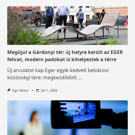
Megújul a Gárdonyi tér: új helyre került az EGER
felirat, modern padokat is kihelyeztek a térre
Új arculatot kap Eger egyik kedvelt belvárosi
közösségi tere: megkezdődött
...
Egri Válasz
Jún 1, 2026