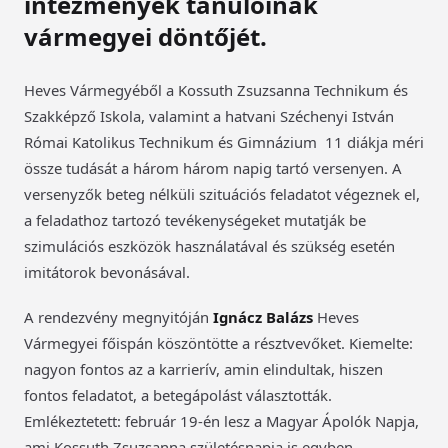
intézmények tanulóinak
vármegyei döntőjét.
Heves Vármegyéből a Kossuth Zsuzsanna Technikum és
Szakképző Iskola, valamint a hatvani Széchenyi István
Római Katolikus Technikum és Gimnázium 11 diákja méri
össze tudását a három három napig tartó versenyen. A
versenyzők beteg nélküli szituációs feladatot végeznek el,
a feladathoz tartozó tevékenységeket mutatják be
szimulációs eszközök használatával és szükség esetén
imitátorok bevonásával.
A rendezvény megnyitóján
Ignácz Balázs
Heves
Vármegyei főispán köszöntötte a résztvevőket. Kiemelte:
nagyon fontos az a karrierív, amin elindultak, hiszen
fontos feladatot, a betegápolást választották.
Emlékeztetett: február 19-én lesz a Magyar Ápolók Napja,
ami Kossuth Zsuzsanna születésnapja is egyben.