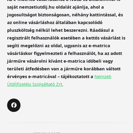
saját nemzetiutdij.hu oldalát ajánlja, ahol a
jogosultságot biztonságosan, néhány kattintással, és
az online vásárláshoz általában kapcsolódó
pluszköltség nélkül lehet beszerezni. Ráadásul a
regisztrált felhasználók esetében a kettős vásárlást is
segíti megelőzni az oldal, ugyanis az e-matrica
vásárláskor figyelmezteti a felhasználót, ha az adott
járműre vásárolni kívánt e-matrica időbeli vagy
területi átfedésben van a járműre korábban váltott
érvényes e-matricával – tájékoztatott a
Nemzeti
Útdíjfizetési Szolgáltató Zrt.