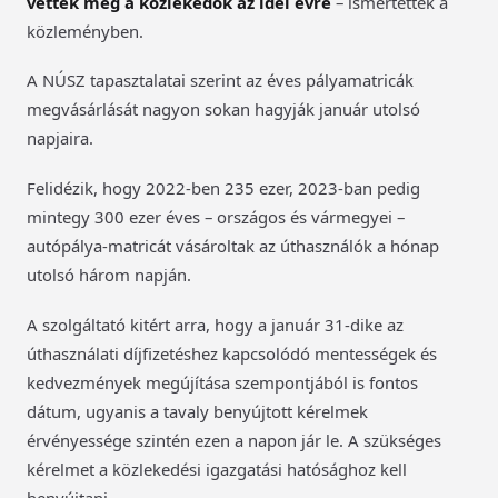
vették meg a közlekedők az idei évre
– ismertették a
közleményben.
A NÚSZ tapasztalatai szerint az éves pályamatricák
megvásárlását nagyon sokan hagyják január utolsó
napjaira.
Felidézik, hogy 2022-ben 235 ezer, 2023-ban pedig
mintegy 300 ezer éves – országos és vármegyei –
autópálya-matricát vásároltak az úthasználók a hónap
utolsó három napján.
A szolgáltató kitért arra, hogy a január 31-dike az
úthasználati díjfizetéshez kapcsolódó mentességek és
kedvezmények megújítása szempontjából is fontos
dátum, ugyanis a tavaly benyújtott kérelmek
érvényessége szintén ezen a napon jár le. A szükséges
kérelmet a közlekedési igazgatási hatósághoz kell
benyújtani.