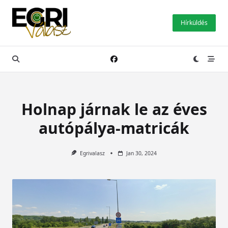
Skip
to
Hírküldés
content
Holnap járnak le az éves
autópálya-matricák
Egrivalasz
Jan 30, 2024