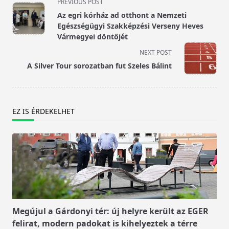
<span
PREVIOUS POST
class="nav-
Az egri kórház ad otthont a Nemzeti
subtitle
Egészségügyi Szakképzési Verseny Heves
screen-
Vármegyei döntőjét
reader-
NEXT POST
text">Page</span>
A Silver Tour sorozatban fut Szeles Bálint
EZ IS ÉRDEKELHET
Megújul a Gárdonyi tér: új helyre került az EGER
felirat, modern padokat is kihelyeztek a térre