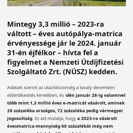
Mintegy 3,3 millió – 2023-ra
váltott – éves autópálya-matrica
érvényessége jár le 2024. január
31-én éjfélkor – hívta fel a
figyelmet a Nemzeti Útdíjfizetési
Szolgáltató Zrt. (NÚSZ) kedden.
Adataik szerint az utazóközönség a tavaly decemberi
előértékesítés keretében, és i
dén január 28-ig valamivel
több mint 1,3 millió éves e-matricát vásárolt, aminek
28 százaléka országos, 72 százaléka pedig vármegyei
jogosultság
. Ez azt mutatja, hogy
a 2023-ra vásárolt
évesmatrica-mennyiség 60 százalékát még nem