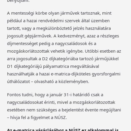
A mentességi körbe olyan járművek tartoznak, mint
például a hazai rendvédelmi szervek által üzemben
tartott, vagy a megkülönböztető jelzés használatára
jogosult gépjárművek. A kedvezményt, azaz a részleges
díjmentességet pedig a nagycsaládosok és a
mozgáskorlátozottak vehetik igénybe. Utóbbi esetben az
arra jogosultak a D2 díjkategóriába tartozó járműjükkel
D1 díjkategóriájú pályamatrica megváltásával
használhatják a hazai e-matrica-díjköteles gyorsforgalmi
úthálózatot – olvasható a közleményben.
Fontos tudni, hogy a január 31-i határidő csak a
nagycsaládosokat érinti, mivel a mozgáskorlátozottak
esetében nem szükséges a bejelentést évente megújítani
– hívja fel a figyelmet a NÚSZ.
Az e-matrica vásárlásához a NÚSZ ez alkalommal is