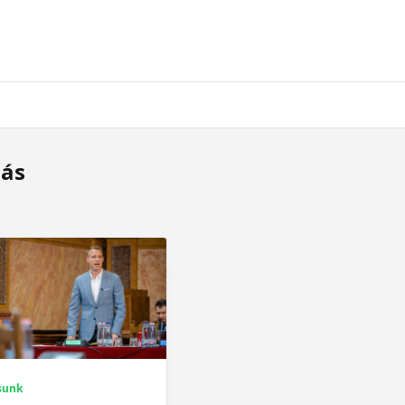
más
sunk