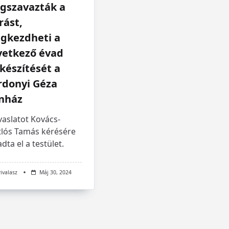
gszavazták a
rást,
gkezdheti a
vetkező évad
készítését a
rdonyi Géza
ínház
vaslatot Kovács-
tlós Tamás kérésére
dta el a testület.
rivalasz
Máj 30, 2024