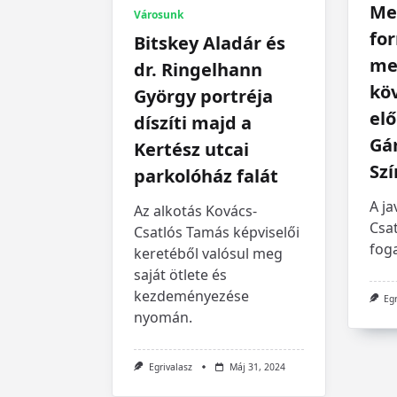
Me
Városunk
for
Bitskey Aladár és
me
dr. Ringelhann
kö
György portréja
elő
díszíti majd a
Gá
Kertész utcai
Sz
parkolóház falát
A ja
Az alkotás Kovács-
Csa
Csatlós Tamás képviselői
foga
keretéből valósul meg
saját ötlete és
kezdeményezése
Eg
nyomán.
Egrivalasz
Máj 31, 2024