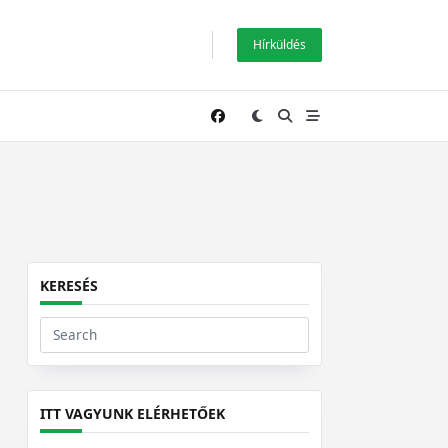
Hírküldés
KERESÉS
Search
for:
ITT VAGYUNK ELÉRHETŐEK