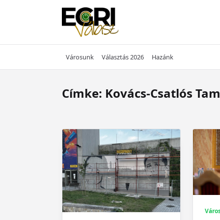
Skip
to
content
Városunk
Választás 2026
Hazánk
Címke:
Kovács-Csatlós Ta
Váro