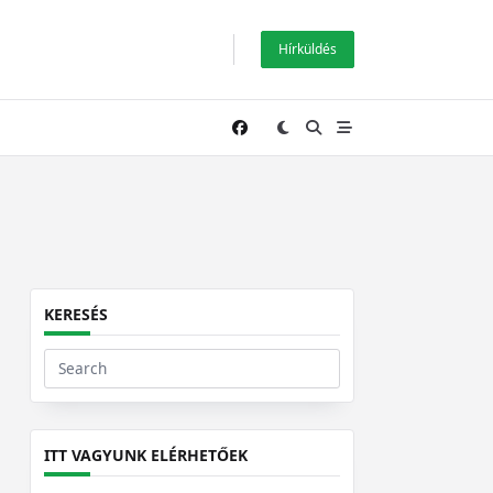
Hírküldés
KERESÉS
Search
for:
ITT VAGYUNK ELÉRHETŐEK