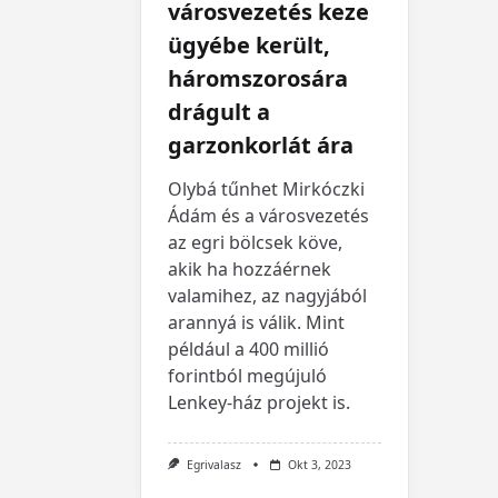
városvezetés keze
ügyébe került,
háromszorosára
drágult a
garzonkorlát ára
Olybá tűnhet Mirkóczki
Ádám és a városvezetés
az egri bölcsek köve,
akik ha hozzáérnek
valamihez, az nagyjából
arannyá is válik. Mint
például a 400 millió
forintból megújuló
Lenkey-ház projekt is.
Egrivalasz
Okt 3, 2023