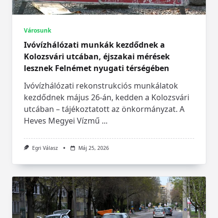
Városunk
Ivóvízhálózati munkák kezdődnek a
Kolozsvári utcában, éjszakai mérések
lesznek Felnémet nyugati térségében
Ivóvízhálózati rekonstrukciós munkálatok
kezdődnek május 26-án, kedden a Kolozsvári
utcában – tájékoztatott az önkormányzat. A
Heves Megyei Vízmű
...
Egri Válasz
Máj 25, 2026