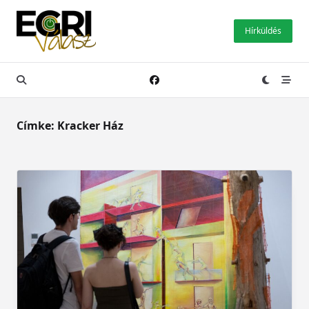
Skip
to
Hírküldés
content
Címke:
Kracker Ház