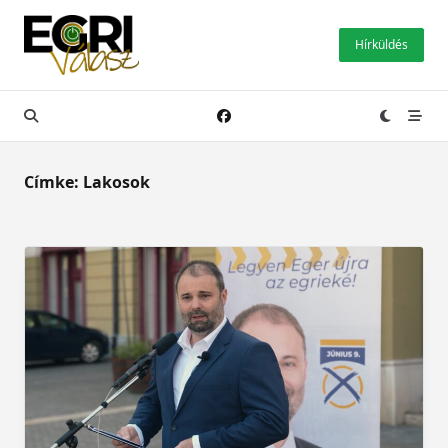
Skip
to
Hírküldés
content
Címke:
Lakosok