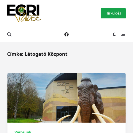
Skip
to
Hírküldés
content
Címke:
Látogató Központ
Városunk