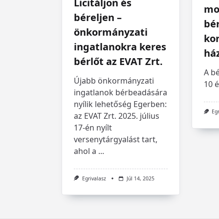
Licitáljon és
mos
béreljen –
bér
önkormányzati
kor
ingatlanokra keres
há
bérlőt az EVAT Zrt.
A bé
Újabb önkormányzati
10 é
ingatlanok bérbeadására
nyílik lehetőség Egerben:
Eg
az EVAT Zrt. 2025. július
17-én nyílt
versenytárgyalást tart,
ahol a
...
Egrivalasz
Júl 14, 2025