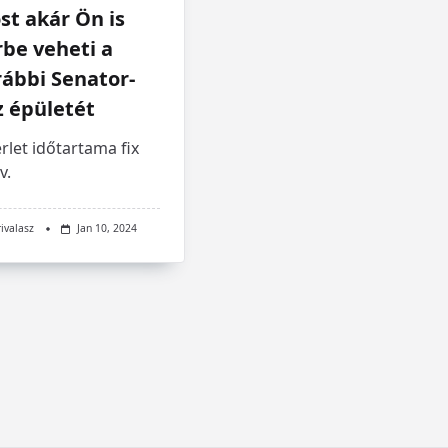
t akár Ön is
be veheti a
ábbi Senator-
z épületét
rlet időtartama fix
v.
rivalasz
Jan 10, 2024