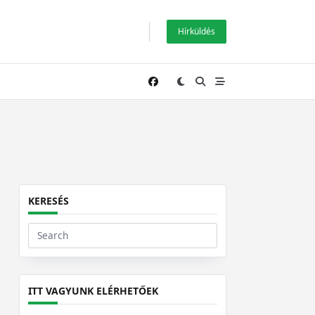
Hírküldés
KERESÉS
Search
for:
ITT VAGYUNK ELÉRHETŐEK