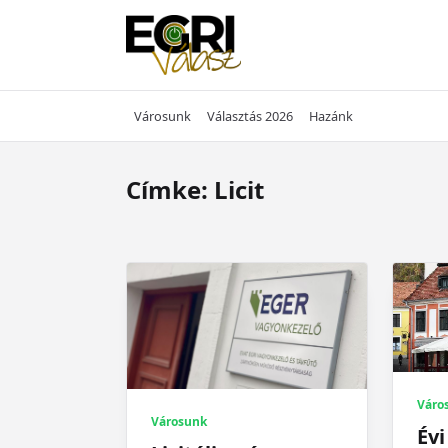
Skip
to
content
Városunk
Választás 2026
Hazánk
Címke:
Licit
Váro
Városunk
Évi