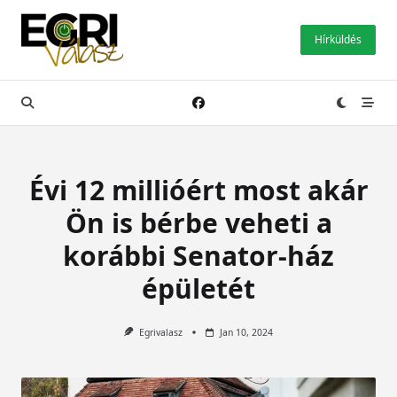
Skip
to
Hírküldés
content
Évi 12 millióért most akár
Ön is bérbe veheti a
korábbi Senator-ház
épületét
Egrivalasz
Jan 10, 2024