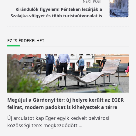
screen-
NEXT POST
reader-
Kirándulók figyelem! Pénteken lezárják a
text">Page</span>
Szalajka-völgyet és több turistaútvonalat is
EZ IS ÉRDEKELHET
Megújul a Gárdonyi tér: új helyre került az EGER
felirat, modern padokat is kihelyeztek a térre
Új arculatot kap Eger egyik kedvelt belvárosi
közösségi tere: megkezdődött
...