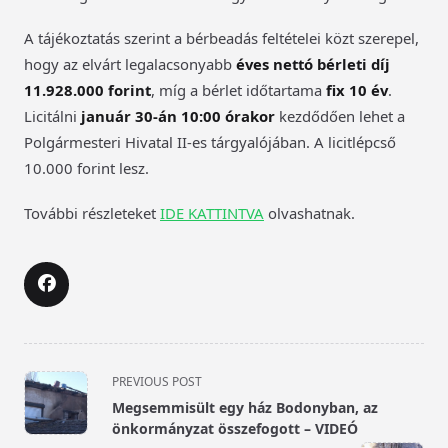
A tájékoztatás szerint a bérbeadás feltételei közt szerepel,
hogy az elvárt legalacsonyabb
éves nettó bérleti díj
11.928.000 forint
, míg a bérlet időtartama
fix 10 év
.
Licitálni
január 30-án 10:00 órakor
kezdődően lehet a
Polgármesteri Hivatal II-es tárgyalójában. A licitlépcső
10.000 forint lesz.
További részleteket
IDE KATTINTVA
olvashatnak.
<span
PREVIOUS POST
class="nav-
Megsemmisült egy ház Bodonyban, az
subtitle
önkormányzat összefogott – VIDEÓ