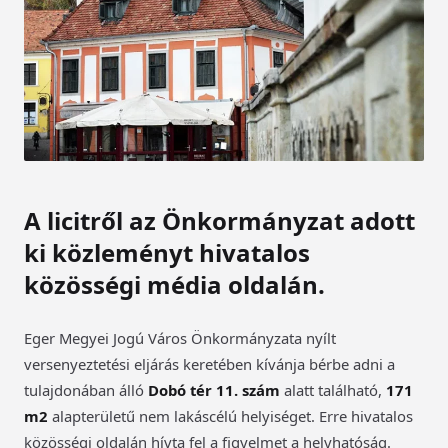
A licitről az Önkormányzat adott
ki közleményt hivatalos
közösségi média oldalán.
Eger Megyei Jogú Város Önkormányzata nyílt
versenyeztetési eljárás keretében kívánja bérbe adni a
tulajdonában álló
Dobó tér 11. szám
alatt található,
171
m2
alapterületű nem lakáscélú helyiséget. Erre hivatalos
közösségi oldalán hívta fel a figyelmet a helyhatóság.