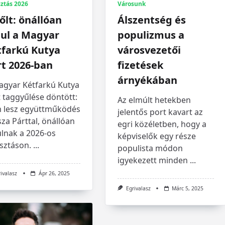
Városunk
ztás 2026
Álszentség és
őlt: önállóan
populizmus a
dul a Magyar
városvezetői
tfarkú Kutya
fizetések
rt 2026-ban
árnyékában
agyar Kétfarkú Kutya
 taggyűlése döntött:
Az elmúlt hetekben
 lesz együttműködés
jelentős port kavart az
sza Párttal, önállóan
egri közéletben, hogy a
ulnak a 2026-os
képviselők egy része
sztáson.
...
populista módon
igyekezett minden
...
rivalasz
Ápr 26, 2025
Egrivalasz
Márc 5, 2025