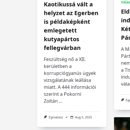
Válas
Kaotikussá vált a
Eld
helyzet az Egerben
in
is példaképként
Ké
emlegetett
Pá
kutyapártos
fellegvárban
A M
Párt
Feszültség nő a XII.
nem
kerületben a
a Ti
korrupciógyanús ügyek
ind
vizsgálatának leállása
vála
miatt. A 444 információi
szerint a Pokorni
Zoltán
...
Eg
Egrivalasz
Aug 5, 2025