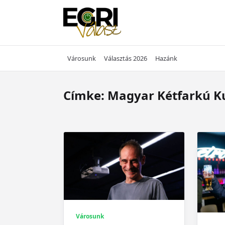
Skip
to
content
Városunk
Választás 2026
Hazánk
Címke:
Magyar Kétfarkú K
Városunk