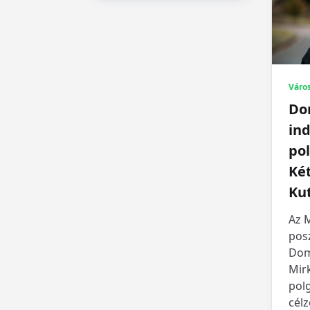
Váro
Do
ind
po
Ké
Ku
Az 
posz
Dom
Mir
pol
célz