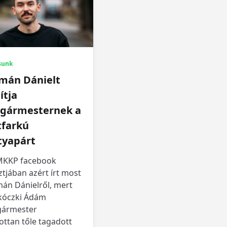
sunk
mán Dánielt
ítja
lgármesternek a
tfarkú
tyapárt
MKKP facebook
tjában azért írt most
án Dánielről, mert
kóczki Ádám
gármester
ottan tőle tagadott