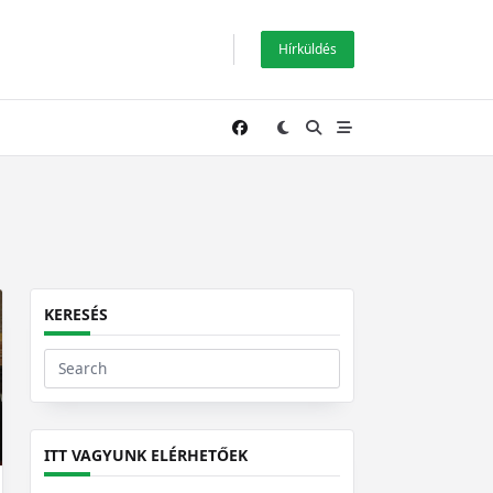
Hírküldés
KERESÉS
Search
for:
ITT VAGYUNK ELÉRHETŐEK