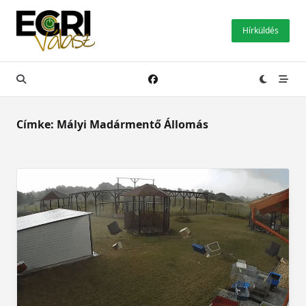
Skip
to
Hírküldés
content
Címke:
Mályi Madármentő Állomás