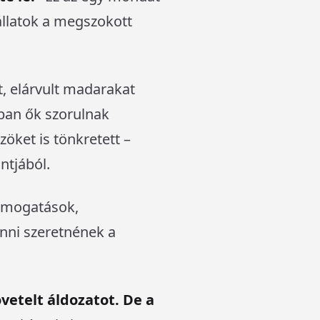
 állatok a megszokott
, elárvult madarakat
ban ők szorulnak
öket is tönkretett –
tjából.
támogatások,
nni szeretnének a
vetelt áldozatot. De a