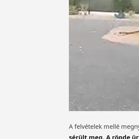
A felvételek mellé megny
sérült meg. A röpde üre