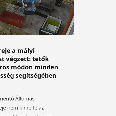
reje a mályi
t végzett: tetők
táros módon minden
össég segítségében
mentő Állomás
reje nem kímélte az