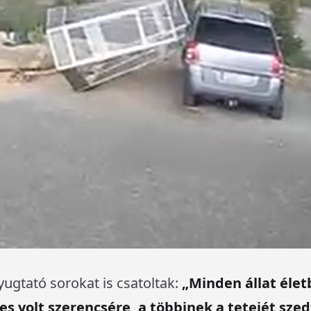
ugtató sorokat is csatoltak:
„Minden állat éle
s volt szerencsére, a többinek a tetejét szedt