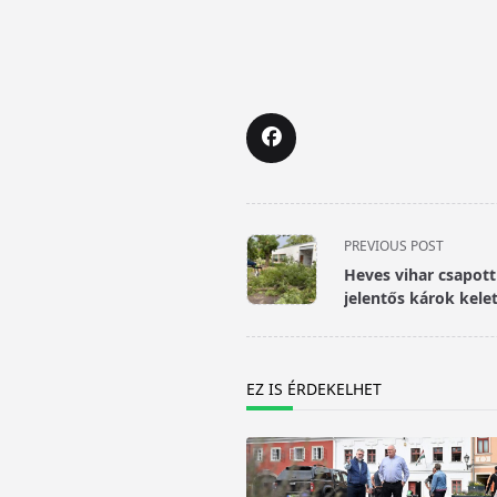
<span
PREVIOUS POST
class="nav-
Heves vihar csapott
subtitle
jelentős károk kele
screen-
reader-
text">Page</span>
EZ IS ÉRDEKELHET