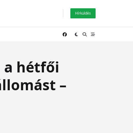
Hírküldés
 a hétfői
llomást –