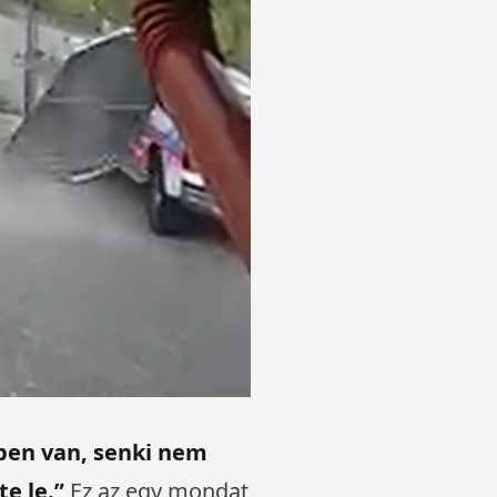
tben van, senki nem
e le.”
Ez az egy mondat