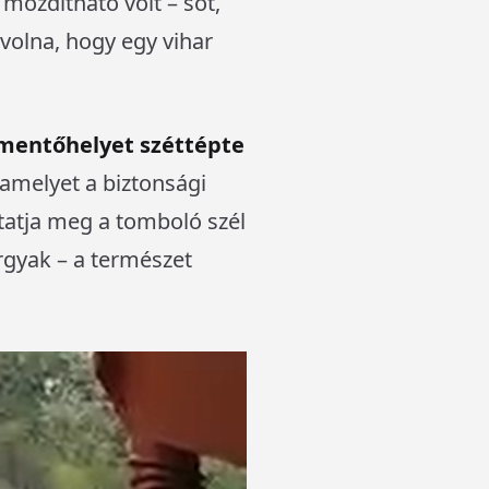
 mozdítható volt – sőt,
volna, hogy egy vihar
mentőhelyet széttépte
 amelyet a biztonsági
tatja meg a tomboló szél
rgyak – a természet