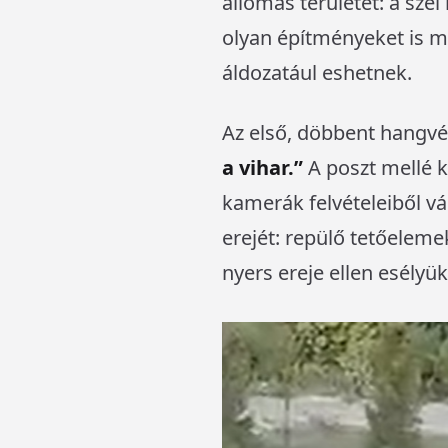
állomás területét: a szél
olyan építményeket is m
áldozatául eshetnek.
Az első, döbbent hangvé
a vihar.”
A poszt mellé k
kamerák felvételeiből v
erejét: repülő tetőelem
nyers ereje ellen esélyük