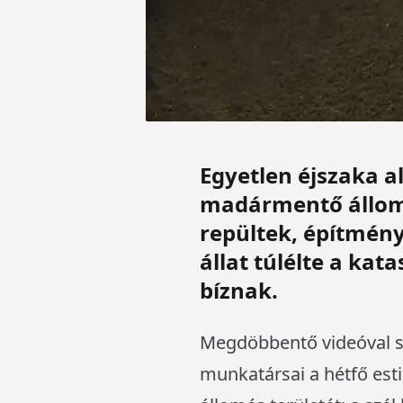
Egyetlen éjszaka a
madármentő állomás
repültek, építmén
állat túlélte a ka
bíznak.
Megdöbbentő videóval 
munkatársai a hétfő esti