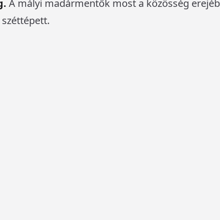
g.
A mályi madármentők most a közösség erejéb
 széttépett.