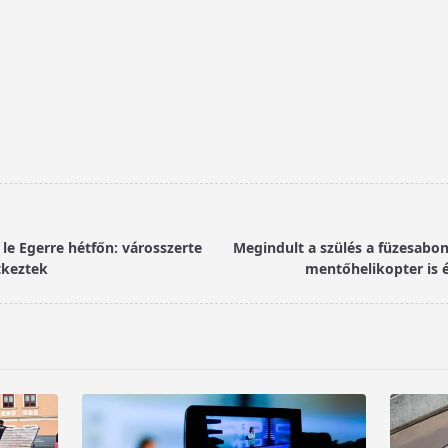
 le Egerre hétfőn: városszerte
Megindult a szülés a füzesabo
tkeztek
mentőhelikopter is é