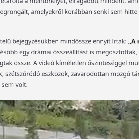
 letarolta a mentőhelyet, elragadott mindent, ami
egrongált, amelyekről korábban senki sem hitte 
telű bejegyzésükben mindössze ennyit írtak:
„A 
ésőbb egy drámai összeállítást is megosztottak,
ágtak össze. A videó kíméletlen őszinteséggel mu
ek, szétszóródó eszközök, zavarodottan mozgó tá
 sem volt.