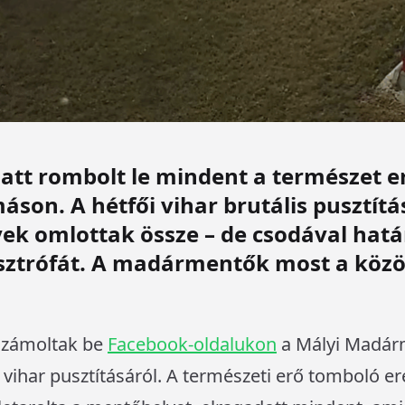
latt rombolt le mindent a természet e
on. A hétfői vihar brutális pusztítás
yek omlottak össze – de csodával ha
tasztrófát. A madármentők most a köz
számoltak be
Facebook-oldalukon
a Mályi Madár
 vihar pusztításáról. A természeti erő tomboló e