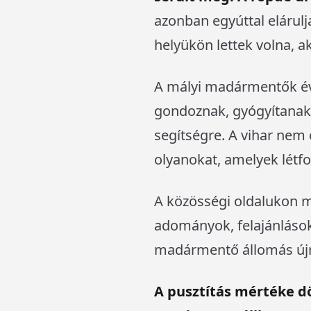
azonban egyúttal elárulj
helyükön lettek volna, ak
A mályi madármentők éve
gondoznak, gyógyítanak,
segítségre. A vihar nem 
olyanokat, amelyek lét
A közösségi oldalukon m
adományok, felajánlások
madármentő állomás újr
A pusztítás mértéke dö