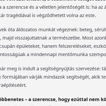
a a szerencse és a véletlen jelentőségét is: ha az
ár tragédiával is végződhetett volna az este.
k óta áldozatos munkát végeznek: beteg, sérült
 majd visszajuttatnak a természetbe. Most azon
csupán épületeket, hanem felszereléseket, eszköz
fontosságúak a mindennapi mentőmunka szempon
ár meg is indult a segítségnyújtás szervezése: 
 formájában várják mindazok segítségét, akik te
aépítéséért.
bbenetes – a szerencse, hogy ezúttal nem kö