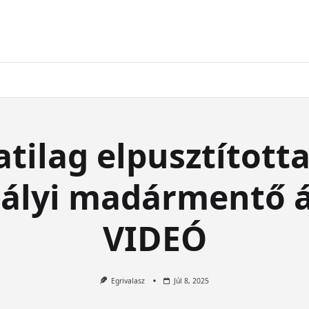
tilag elpusztította
mályi madármentő á
VIDEÓ
Egrivalasz
Júl 8, 2025