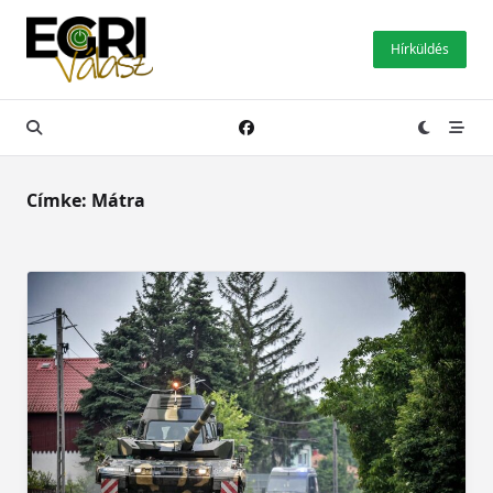
Skip
to
Hírküldés
content
Címke:
Mátra