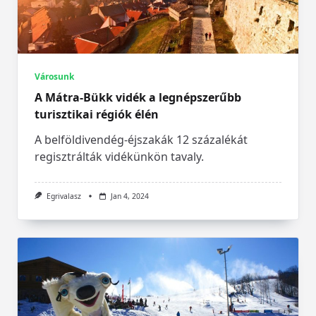
Városunk
A Mátra-Bükk vidék a legnépszerűbb
turisztikai régiók élén
A belföldivendég-éjszakák 12 százalékát
regisztrálták vidékünkön tavaly.
Egrivalasz
Jan 4, 2024