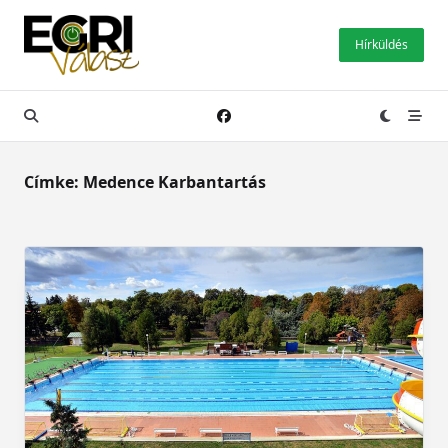
Skip
to
Hírküldés
content
Címke:
Medence Karbantartás