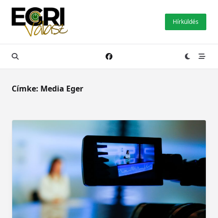
Skip
to
Hírküldés
content
Címke:
Media Eger