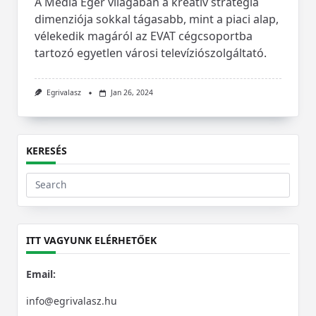
A Média Eger világában a kreatív stratégia
dimenziója sokkal tágasabb, mint a piaci alap,
vélekedik magáról az EVAT cégcsoportba
tartozó egyetlen városi televíziószolgáltató.
Egrivalasz
Jan 26, 2024
KERESÉS
Search
for:
ITT VAGYUNK ELÉRHETŐEK
Email:
info@egrivalasz.hu