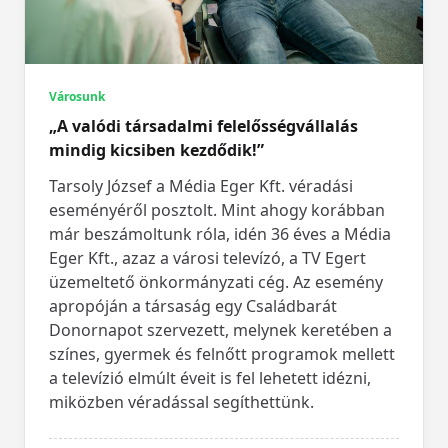
Városunk
„A valódi társadalmi felelősségvállalás
mindig kicsiben kezdődik!”
Tarsoly József a Média Eger Kft. véradási
eseményéről posztolt. Mint ahogy korábban
már beszámoltunk róla, idén 36 éves a Média
Eger Kft., azaz a városi televízó, a TV Egert
üzemeltető önkormányzati cég. Az esemény
apropóján a társaság egy Családbarát
Donornapot szervezett, melynek keretében a
színes, gyermek és felnőtt programok mellett
a televízió elmúlt éveit is fel lehetett idézni,
miközben véradással segíthettünk.