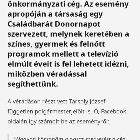
önkormányzati cég. Az esemény
apropóján a társaság egy
Családbarát Donornapot
szervezett, melynek keretében a
színes, gyermek és felnőtt
programok mellett a televízió
elmúlt éveit is fel lehetett idézni,
miközben véradással
segíthettünk.
A véradáson részt vett Tarsoly József,
független polgármesterjelölt is. Ő, Facebook
oldalán így számolt be az eseményről:
Nagyon köszönöm a pazar szervezést a cég