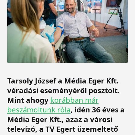
Tarsoly József a Média Eger Kft.
véradási eseményéről posztolt.
Mint ahogy
korábban már
beszámoltunk róla
, idén 36 éves a
Média Eger Kft., azaz a városi
televízó, a TV Egert üzemeltető