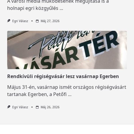
A városi média működésének megújítása is a
holnapi egri közgyűlés
...
Egri Válasz
Máj 27, 2026
Rendkívüli régiségvásár lesz vasárnap Egerben
Május 31-én, vasárnap ismét országos régiségvásárt
tartanak Egerben, a Petőfi
...
Egri Válasz
Máj 26, 2026