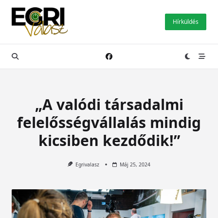
Skip
to
Hírküldés
content
„A valódi társadalmi
felelősségvállalás mindig
kicsiben kezdődik!”
Egrivalasz
Máj 25, 2024