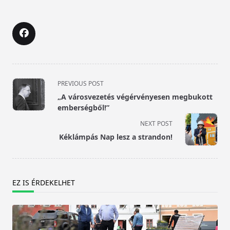
<span
PREVIOUS POST
class="nav-
„A városvezetés végérvényesen megbukott
subtitle
emberségből!”
screen-
NEXT POST
reader-
Kéklámpás Nap lesz a strandon!
text">Page</span>
EZ IS ÉRDEKELHET