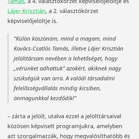
Tamás
, a 4. választókörzet képviselőjelöltje és
Lájer Krisztián
, a 2. választókörzet
képviselőjelöltje is.
Külön köszönöm, mind a magam, mind
Kovács-Csatlós Tamás, illetve Lájer Krisztián
jelölttársam nevében a lehetőséget, hogy
„vérünket adhattuk” azokért, akiknek nagy
szükségük van arra. A valódi társadalmi
felelősségvállalás mindig kicsiben,
önmagunkkal kezdődik!
– zárta a jelölt, utalva ezzel a jelölttársaival
közösen képviselt programjukra, amelyben
azt szorgalmazzák, hogy megvalósíthatóbb és