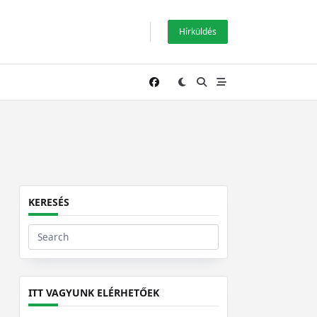
Hírküldés
KERESÉS
Search
for:
ITT VAGYUNK ELÉRHETŐEK