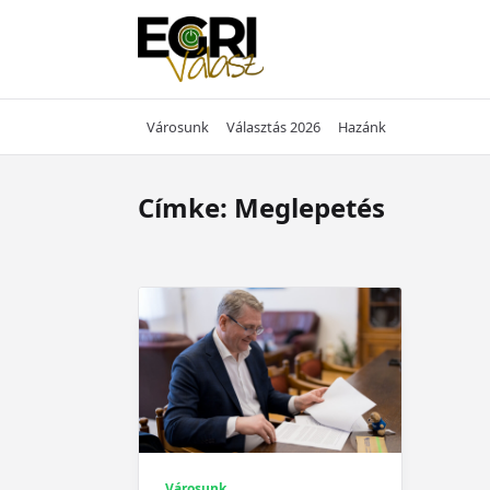
Skip
to
content
Városunk
Választás 2026
Hazánk
Címke:
Meglepetés
Városunk