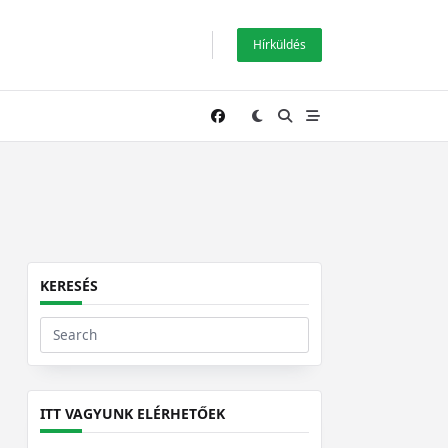
Hírküldés
KERESÉS
Search
for:
ITT VAGYUNK ELÉRHETŐEK