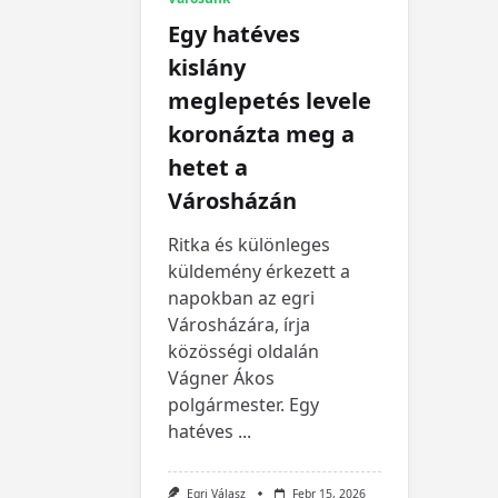
Egy hatéves
kislány
meglepetés levele
koronázta meg a
hetet a
Városházán
Ritka és különleges
küldemény érkezett a
napokban az egri
Városházára, írja
közösségi oldalán
Vágner Ákos
polgármester. Egy
hatéves
...
Egri Válasz
Febr 15, 2026