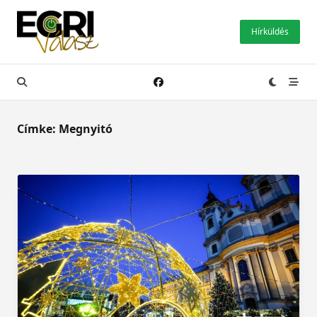
Skip
to
Hírküldés
content
Címke:
Megnyitó