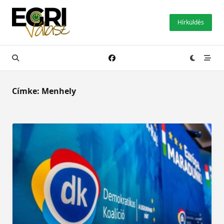
Skip
to
Hírküldés
content
Címke:
Menhely