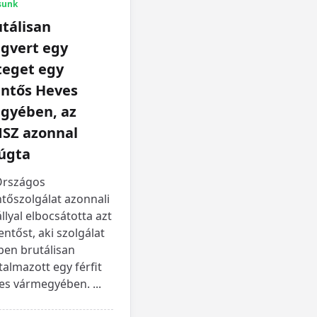
sunk
tálisan
gvert egy
teget egy
ntős Heves
gyében, az
SZ azonnal
rúgta
Országos
tőszolgálat azonnali
llyal elbocsátotta azt
ntőst, aki szolgálat
ben brutálisan
almazott egy férfit
es vármegyében.
...