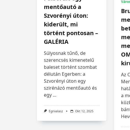
Váro
mentőautó a
Bru
Szvorényi úton:
me
kiderült, mi
be
történt pontosan –
me
GALÉRIA
me
Súlyosnak tűnő, de
OM
szerencsés kimenetelű
ki
baleset történt szombat
délután Egerben: a
Az 
Szvorényi úton egy
Men
szirénázó mentőautó és
hatá
egy
...
a me
köz
bánt
Egrivalasz
Okt 12, 2025
Hev