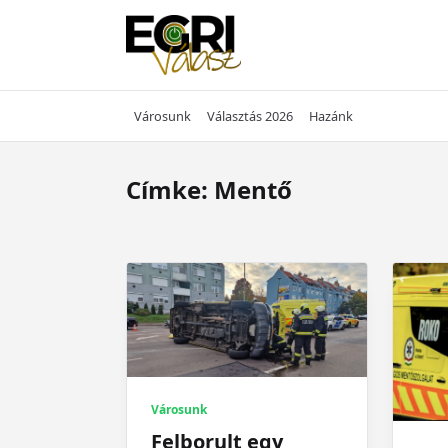
Skip
to
content
Városunk
Választás 2026
Hazánk
Címke:
Mentő
Városunk
Felborult egy