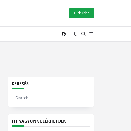
Hírküldés
KERESÉS
Search
for:
ITT VAGYUNK ELÉRHETŐEK