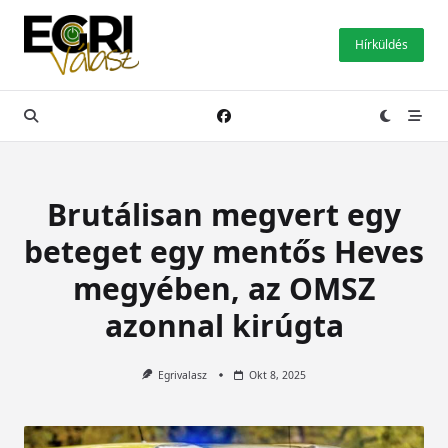
Skip
to
Hírküldés
content
Brutálisan megvert egy
beteget egy mentős Heves
megyében, az OMSZ
azonnal kirúgta
Egrivalasz
Okt 8, 2025