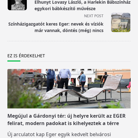
class="nav-
Elhunyt Lovasy László, a Harlekin Bábszínház
subtitle
egykori bábkészítő művésze
screen-
NEXT POST
reader-
Színházigazgatót keres Eger: nevek és víziók
text">Page</span>
már vannak, döntés (még) nincs
EZ IS ÉRDEKELHET
Megújul a Gárdonyi tér: új helyre került az EGER
felirat, modern padokat is kihelyeztek a térre
Új arculatot kap Eger egyik kedvelt belvárosi