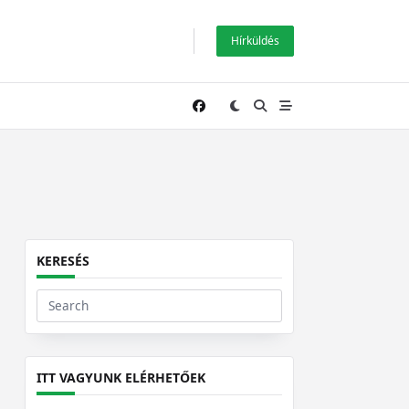
Hírküldés
KERESÉS
Search
for:
ITT VAGYUNK ELÉRHETŐEK