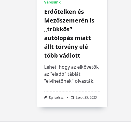
Városunk
Erdőtelken és
Mezőszemerén is
„trükkös”
autólopás miatt
állt törvény elé
több vádlott
Lehet, hogy az elkövetők
az "eladó" táblát
"elvihetőnek" olvasták.
Egrivalasz
Szept 25, 2023