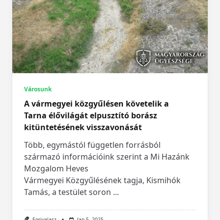
Városunk
A vármegyei közgyűlésen követelik a
Tarna élővilágát elpusztító borász
kitüntetésének visszavonását
Több, egymástól független forrásból
származó információink szerint a Mi Hazánk
Mozgalom Heves
Vármegyei Közgyűlésének tagja, Kismihók
Tamás, a testület soron
...
Egrivalasz
Jan 5, 2025