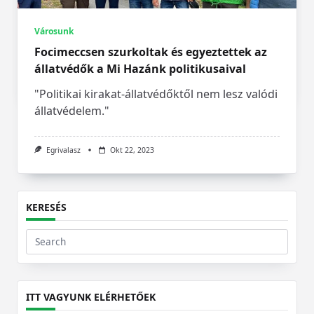
A székelyföldi eseményekkel egy időben 17
Városunk
órakor gyújtják meg a máglyát.
Focimeccsen szurkoltak és egyeztettek az
állatvédők a Mi Hazánk politikusaival
Egrivalasz
Okt 27, 2023
"Politikai kirakat-állatvédőktől nem lesz valódi
állatvédelem."
Egrivalasz
Okt 22, 2023
KERESÉS
Search
for:
ITT VAGYUNK ELÉRHETŐEK