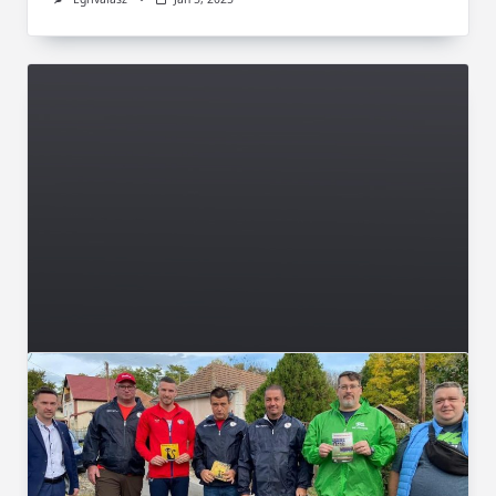
Városunk
Őrtűz gyúl majd az Érsekkertben a Székely
Autonómia Napján – VIDEÓ