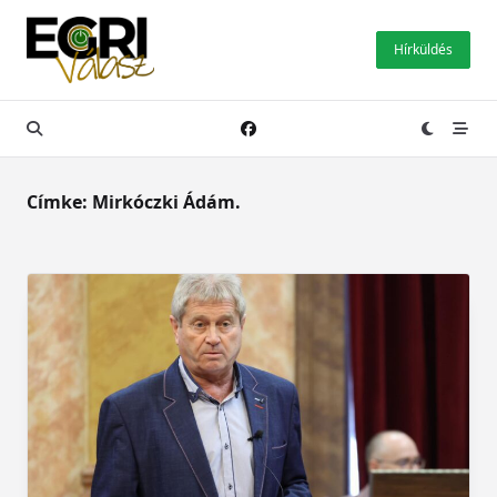
Skip
to
Hírküldés
content
Címke:
Mirkóczki Ádám.