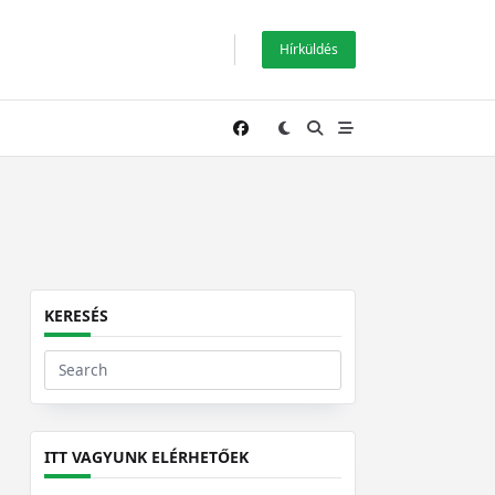
Hírküldés
KERESÉS
Search
for:
ITT VAGYUNK ELÉRHETŐEK