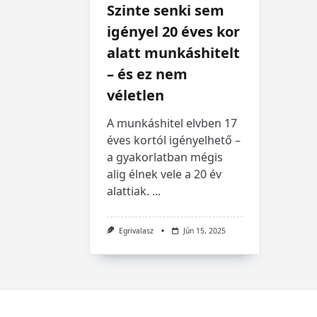
Szinte senki sem
igényel 20 éves kor
alatt munkáshitelt
– és ez nem
véletlen
A munkáshitel elvben 17
éves kortól igényelhető –
a gyakorlatban mégis
alig élnek vele a 20 év
alattiak.
...
Egrivalasz
Jún 15, 2025