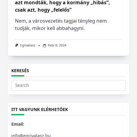
azt mondták, hogy a kormány „hibás”,
csak azt, hogy „felelős”
Nem, a városvezetés tagjai tényleg nem
tudják, mikor kell abbahagyni.
Egrivalasz
Febr 8, 2024
KERESÉS
Search
for:
ITT VAGYUNK ELÉRHETŐEK
Email:
info@egrivalasz.hu