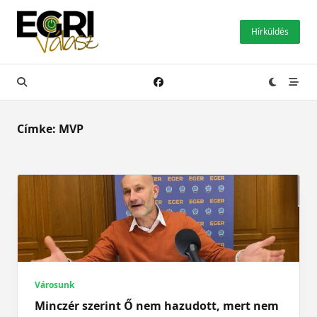
Skip
to
Hírküldés
content
Címke:
MVP
Városunk
Minczér szerint Ő nem hazudott, mert nem