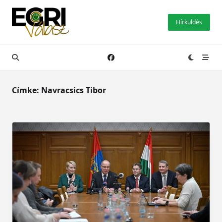
Skip
to
Hírküldés
content
Címke:
Navracsics Tibor