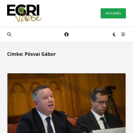
Skip
to
Hírküldés
content
Címke:
Pósvai Gábor