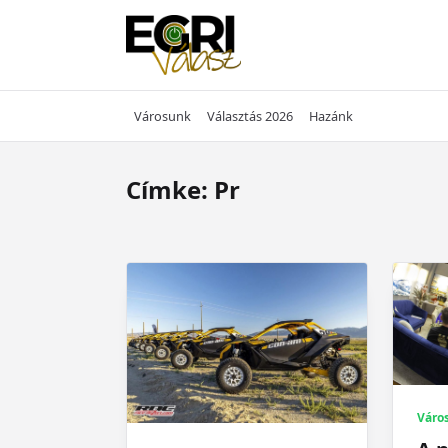
Skip
to
content
Városunk
Választás 2026
Hazánk
Címke:
Pr
Váro