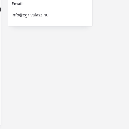
Email:
től
info@egrivalasz.hu