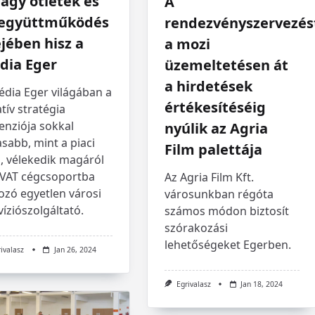
agy ötletek és
A
 együttműködés
rendezvényszervezés
jében hisz a
a mozi
dia Eger
üzemeltetésen át
a hirdetések
édia Eger világában a
értékesítéséig
tív stratégia
enziója sokkal
nyúlik az Agria
sabb, mint a piaci
Film palettája
, vélekedik magáról
EVAT cégcsoportba
Az Agria Film Kft.
ozó egyetlen városi
városunkban régóta
víziószolgáltató.
számos módon biztosít
szórakozási
lehetőségeket Egerben.
rivalasz
Jan 26, 2024
Egrivalasz
Jan 18, 2024