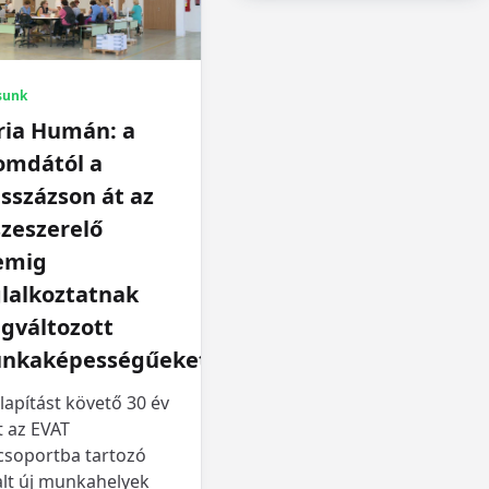
sunk
ria Humán: a
omdától a
sszázson át az
zeszerelő
emig
glalkoztatnak
gváltozott
nkaképességűeket
lapítást követő 30 év
t az EVAT
csoportba tartozó
alt új munkahelyek