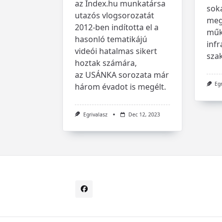
az Index.hu munkatársa
sok
utazós vlogsorozatát
meg,
2012-ben indította el a
műk
hasonló tematikájú
infr
videói hatalmas sikert
szak
hoztak számára,
az USÁNKA sorozata már
Eg
három évadot is megélt.
Egrivalasz
Dec 12, 2023