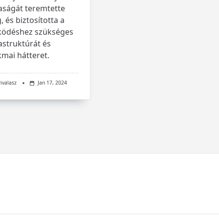
aságát teremtette
 és biztosította a
ödéshez szükséges
astruktúrát és
mai hátteret.
rivalasz
Jan 17, 2024