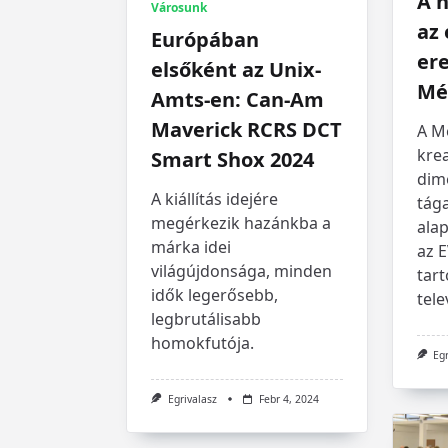
A n
Városunk
az
Európában
ere
elsőként az Unix-
Mé
Amts-en: Can-Am
Maverick RCRS DCT
A M
krea
Smart Shox 2024
dim
A kiállítás idejére
tága
megérkezik hazánkba a
alap
márka idei
az 
világújdonsága, minden
tart
idők legerősebb,
tele
legbrutálisabb
homokfutója.
Eg
Egrivalasz
Febr 4, 2024