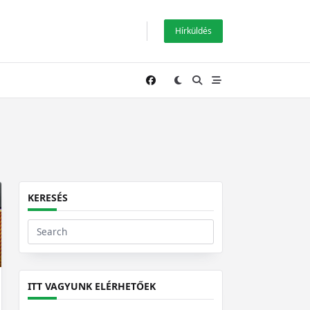
Hírküldés
KERESÉS
Search
for:
ITT VAGYUNK ELÉRHETŐEK