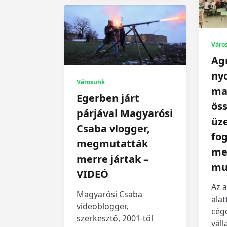
Váro
Ag
ny
Városunk
ma
Egerben járt
öss
párjával Magyarósi
üz
Csaba vlogger,
fo
megmutatták
me
merre jártak –
mu
VIDEÓ
Az a
Magyarósi Csaba
alat
videoblogger,
cég
szerkesztő, 2001-től
váll