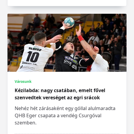
Városunk
Kézilabda: nagy csatában, emelt fővel
szenvedtek vereséget az egri srácok
Nehéz hét zárásaként egy góllal alulmaradta
QHB Eger csapata a vendég Csurgóval
szemben.