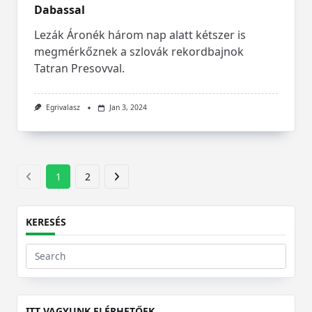
Dabassal
Lezák Áronék három nap alatt kétszer is
megmérkőznek a szlovák rekordbajnok
Tatran Presovval.
Egrivalasz
Jan 3, 2024
1
2
KERESÉS
Search
for:
ITT VAGYUNK ELÉRHETŐEK