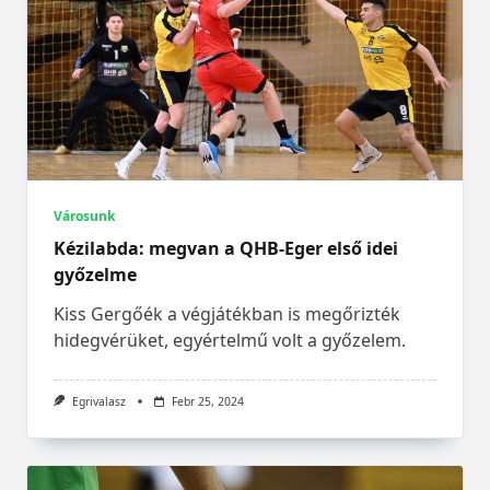
Városunk
Kézilabda: megvan a QHB-Eger első idei
győzelme
Kiss Gergőék a végjátékban is megőrizték
hidegvérüket, egyértelmű volt a győzelem.
Egrivalasz
Febr 25, 2024