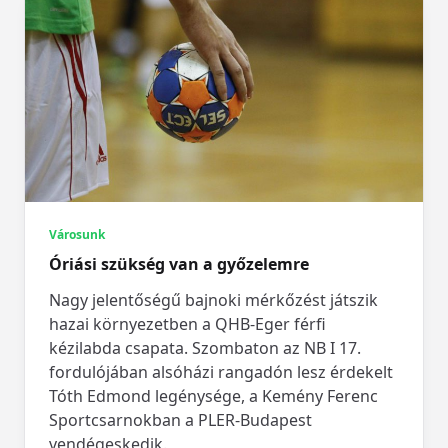
Városunk
Óriási szükség van a győzelemre
Nagy jelentőségű bajnoki mérkőzést játszik
hazai környezetben a QHB-Eger férfi
kézilabda csapata. Szombaton az NB I 17.
fordulójában alsóházi rangadón lesz érdekelt
Tóth Edmond legénysége, a Kemény Ferenc
Sportcsarnokban a PLER-Budapest
vendégeskedik.