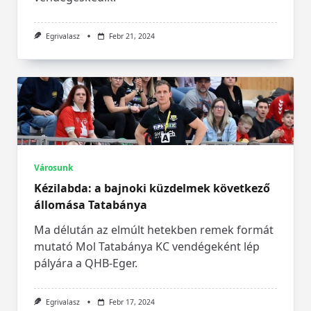
Egrivalasz
Febr 21, 2024
Városunk
Kézilabda: a bajnoki küzdelmek következő
állomása Tatabánya
Ma délután az elmúlt hetekben remek formát
mutató Mol Tatabánya KC vendégeként lép
pályára a QHB-Eger.
Egrivalasz
Febr 17, 2024