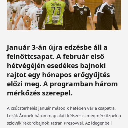
Január 3-án újra edzésbe áll a
felnőttcsapat. A február első
hétvégéjén esedékes bajnoki
rajtot egy hónapos erőgyűjtés
előzi meg. A programban három
mérkőzés szerepel.
A csúcsterhelés január második hetében vár a csapatra.
Lezák Áronék három nap alatt kétszer is megmérkőznek a
szlovák rekordbajnok Tatran Presovval. Az idegenbeli