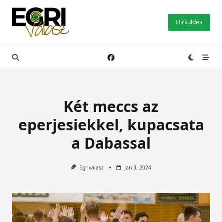
Skip
to
Hírküldés
content
Két meccs az
eperjesiekkel, kupacsata
a Dabassal
Egrivalasz
Jan 3, 2024