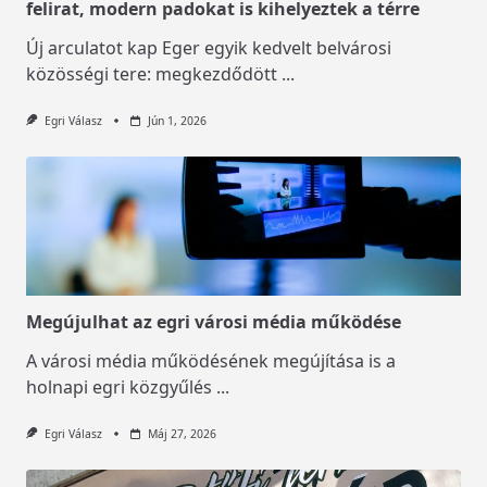
felirat, modern padokat is kihelyeztek a térre
Új arculatot kap Eger egyik kedvelt belvárosi
közösségi tere: megkezdődött
...
Egri Válasz
Jún 1, 2026
Megújulhat az egri városi média működése
A városi média működésének megújítása is a
holnapi egri közgyűlés
...
Egri Válasz
Máj 27, 2026