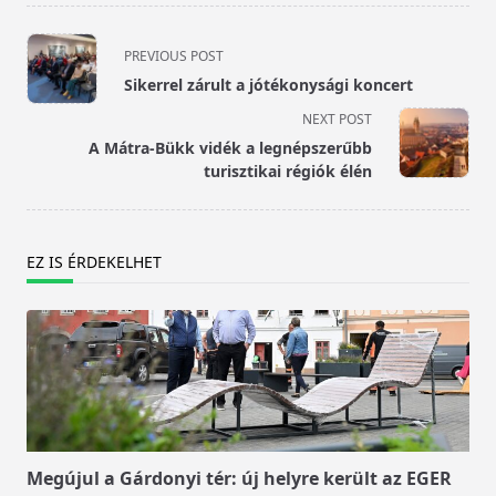
<span
PREVIOUS POST
class="nav-
Sikerrel zárult a jótékonysági koncert
subtitle
NEXT POST
screen-
A Mátra-Bükk vidék a legnépszerűbb
reader-
turisztikai régiók élén
text">Page</span>
EZ IS ÉRDEKELHET
Megújul a Gárdonyi tér: új helyre került az EGER