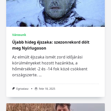
Városunk
Újabb hideg éjszaka: szezonrekord dölt
meg Nyírlugoson
Az elmúlt éjszaka ismét zord időjárási
körülményeket hozott hazánkba, a
hőmérséklet -2 és -14 fok közé csökkent
országszerte.
...
Egrivalasz
Febr 18, 2025