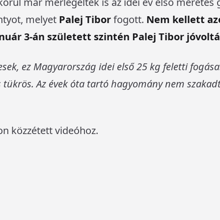
körül már mérlegelték is az idei év első méretes g
ntyot, melyet
Palej Tibor
fogott.
Nem kellett az
nuár 3-án született szintén Palej Tibor jóvoltá
ek, ez Magyarország idei első 25 kg feletti fogása. 
s tükrös. Az évek óta tartó hagyomány nem szakad
lon közzétett videóhoz.