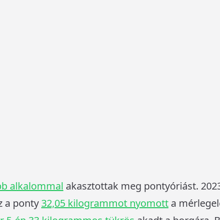
bb alkalommal
akasztottak meg pontyóriást. 2023
az a ponty
32,05 kilogrammot nyomott
a mérlegel