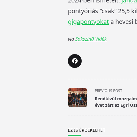
2024-ben ismételt,
januá
pontyóriás “csak” 25,5 k
gigapontyokat
a hevesi 
via
Sokszínű Vidék
<span
PREVIOUS POST
class="nav-
Rendkívül mozgalm
subtitle
évet zárt az Egri Ús
screen-
reader-
text">Page</span>
EZ IS ÉRDEKELHET