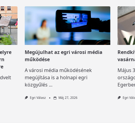
elyre
Megújulhat az egri városi média
Rendkív
rn
működése
vasárn
re
A városi média működésének
Május 3
dvelt
megújítása is a holnapi egri
országo
közgyűlés
...
Egerben
Egri Válasz
Máj 27, 2026
Egri Vál