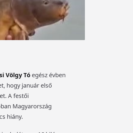
si Völgy Tó
egész évben
t, hogy január első
t. A festői
ban Magyarország
cs hiány.