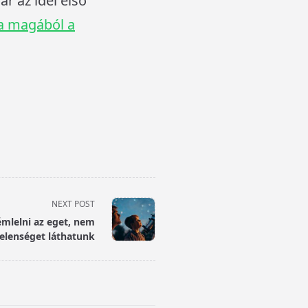
r az idei első
a magából a
NEXT POST
émlelni az eget, nem
elenséget láthatunk