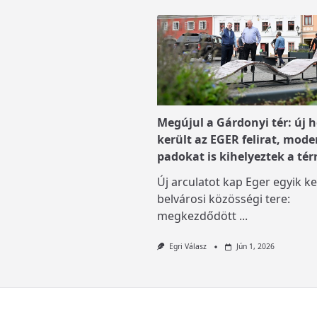
Megújul a Gárdonyi tér: új h
került az EGER felirat, mode
padokat is kihelyeztek a tér
Új arculatot kap Eger egyik ke
belvárosi közösségi tere:
megkezdődött
...
Egri Válasz
Jún 1, 2026