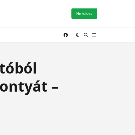
Hírküldés
tóból
pontyát –