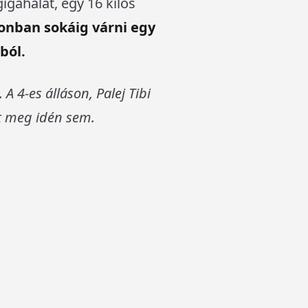
igahalát, egy 16 kilós
onban sokáig várni egy
ból.
A 4-es álláson, Palej Tibi
t meg idén sem.