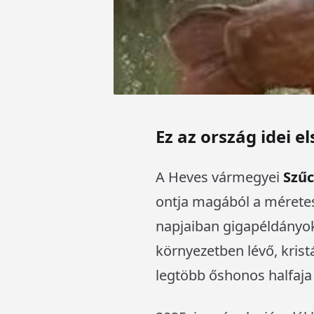
Ez az ország idei e
A Heves vármegyei
Szűc
ontja magából a méretes
napjaiban gigapéldányokk
környezetben lévő, kristá
legtöbb őshonos halfaja