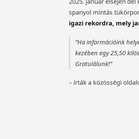
2025. január elsején dél 
spanyol mintás tükörpo
igazi rekordra, mely ja
Ha információink helyes
kezében egy 25,50 kiló
Gratulálunk!
– írták a közösségi olda