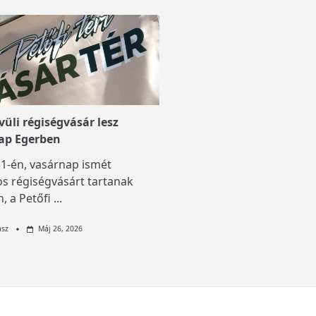
üli régiségvásár lesz
ap Egerben
1-én, vasárnap ismét
s régiségvásárt tartanak
, a Petőfi
...
asz
Máj 26, 2026