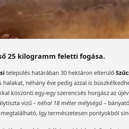
lső 25 kilogramm feletti fogása.
si
település határában 30 hektáron elterülő
Szűc
 halakat, néhány éve pedig azzal is büszkélkedhe
al köszönti egy-egy szerencsés horgász az újéve
lytiszta vizű
– néhol 18 méter mélységű –
bányató
 megtalálható, így természetesen pontyokból sin