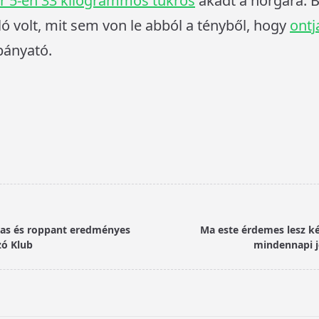
r 5-én 33 kilogrammos tükrös
akadt a horgára. Bá
iló volt, mit sem von le abból a tényből, hogy
ontj
bányató.
as és roppant eredményes
Ma este érdemes lesz k
zó Klub
mindennapi j