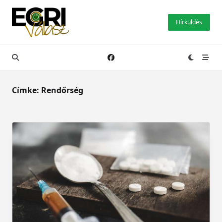
Skip
to
Hírküldés
content
Címke:
Rendőrség