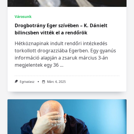
Városunk
Drogbotrány Eger szívében – K. Dánielt
bilincsben vitték el a rendőrök
Hétköznapinak indult rendőri intézkedés
torkollott drograzziába Egerben. Egy gyanús
információ alapján a zsaruk március 3-án
megjelentek egy 36
...
Egrivalasz
Márc 4, 2025