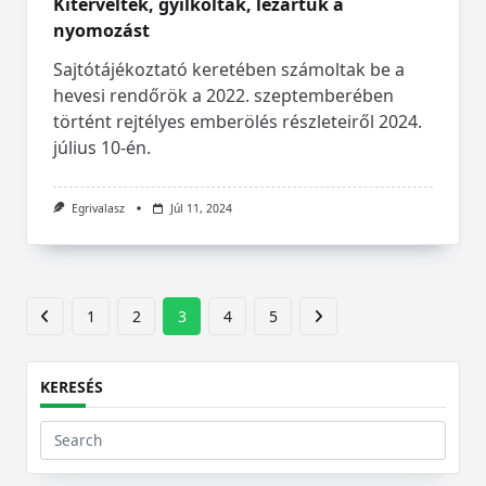
Kitervelték, gyilkoltak, lezártuk a
nyomozást
Sajtótájékoztató keretében számoltak be a
hevesi rendőrök a 2022. szeptemberében
történt rejtélyes emberölés részleteiről 2024.
július 10-én.
Egrivalasz
Júl 11, 2024
1
2
3
4
5
KERESÉS
Search
for: