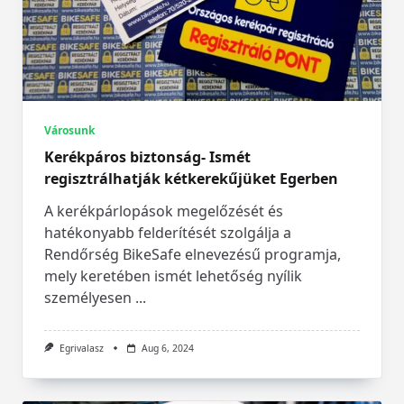
Városunk
Kerékpáros biztonság- Ismét
regisztrálhatják kétkerekűjüket Egerben
A kerékpárlopások megelőzését és
hatékonyabb felderítését szolgálja a
Rendőrség BikeSafe elnevezésű programja,
mely keretében ismét lehetőség nyílik
személyesen
...
Egrivalasz
Aug 6, 2024