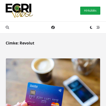
Skip
to
Hírküldés
content
Címke:
Revolut