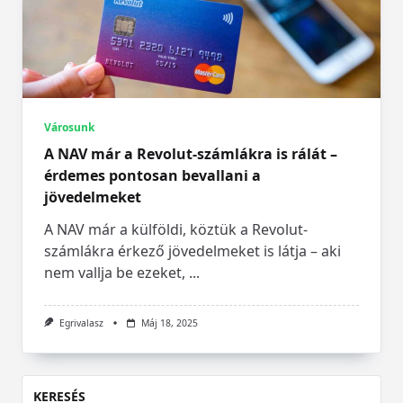
Városunk
A NAV már a Revolut-számlákra is rálát –
érdemes pontosan bevallani a
jövedelmeket
A NAV már a külföldi, köztük a Revolut-
számlákra érkező jövedelmeket is látja – aki
nem vallja be ezeket,
...
Egrivalasz
Máj 18, 2025
KERESÉS