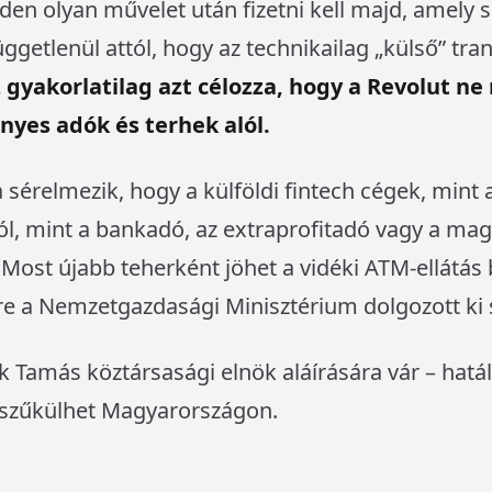
nden olyan művelet után fizetni kell majd, amely 
ggetlenül attól, hogy az technikailag „külső” tra
z gyakorlatilag azt célozza, hogy a Revolut n
yes adók és terhek alól.
sérelmezik, hogy a külföldi fintech cégek, mint
ól, mint a bankadó, az extraprofitadó vagy a ma
. Most újabb teherként jöhet a vidéki ATM-ellátás
yre a Nemzetgazdasági Minisztérium dolgozott ki 
k Tamás köztársasági elnök aláírására vár – hatá
szűkülhet Magyarországon.