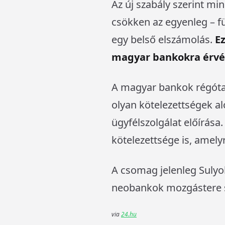
Az új szabály szerint mi
csökken az egyenleg – fü
egy belső elszámolás.
E
magyar bankokra érvén
A magyar bankok régóta 
olyan kötelezettségek al
ügyfélszolgálat előírása
kötelezettsége is, amel
A csomag jelenleg Sulyo
neobankok mozgástere 
via
24.hu