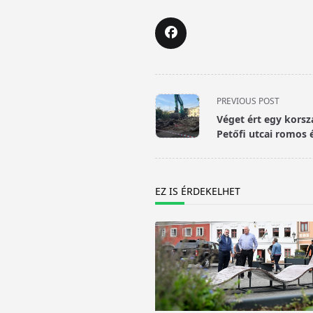
<span
PREVIOUS POST
class="nav-
Véget ért egy korsz
subtitle
Petőfi utcai romos 
screen-
reader-
text">Page</span>
EZ IS ÉRDEKELHET