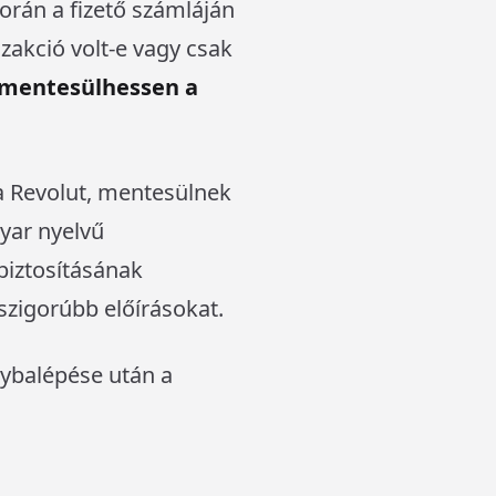
során a fizető számláján
nzakció volt-e vagy csak
e mentesülhessen a
 a Revolut, mentesülnek
gyar nyelvű
 biztosításának
szigorúbb előírásokat.
lybalépése után a