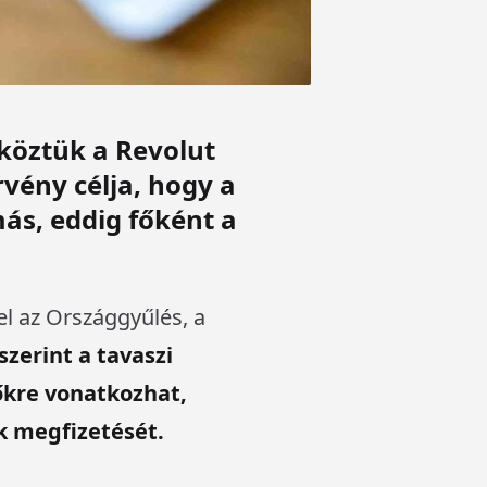
köztük a Revolut
vény célja, hogy a
más, eddig főként a
l az Országgyűlés, a
szerint a tavaszi
őkre vonatkozhat,
ék megfizetését.