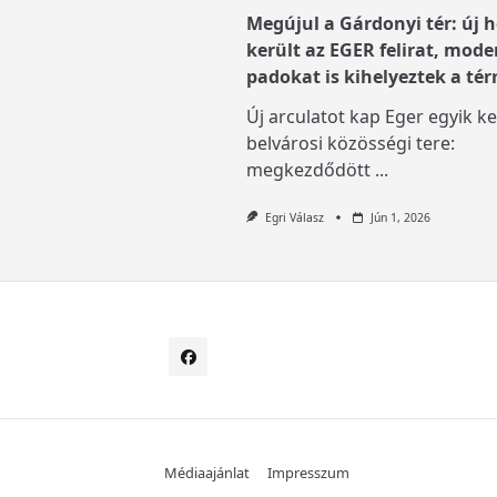
Megújul a Gárdonyi tér: új h
került az EGER felirat, mode
padokat is kihelyeztek a tér
Új arculatot kap Eger egyik ke
belvárosi közösségi tere:
megkezdődött
...
Egri Válasz
Jún 1, 2026
Médiaajánlat
Impresszum