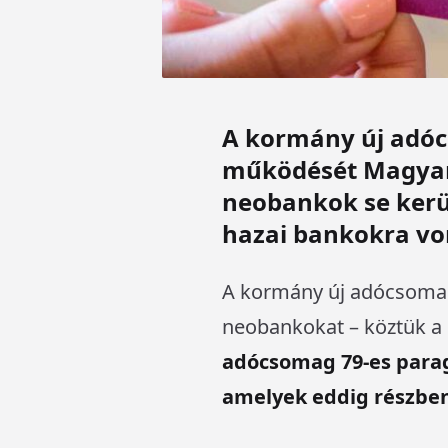
A kormány új adócs
működését Magyaro
neobankok se kerül
hazai bankokra vo
A kormány új adócsomagj
neobankokat – köztük a 
adócsomag 79-es parag
amelyek eddig részben 