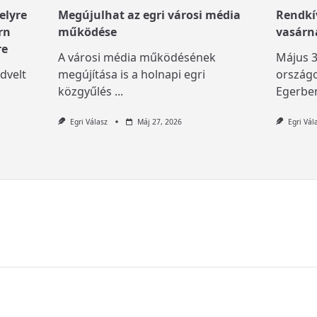
elyre
Megújulhat az egri városi média
Rendkív
rn
működése
vasárn
re
A városi média működésének
Május 3
dvelt
megújítása is a holnapi egri
országo
közgyűlés
...
Egerben
Egri Válasz
Máj 27, 2026
Egri Vál