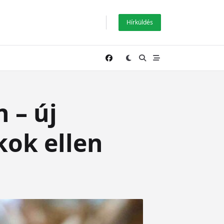
Hírküldés
 – új
ok ellen