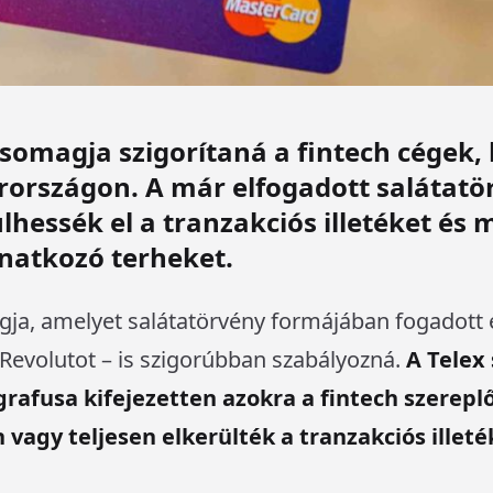
omagja szigorítaná a fintech cégek, 
rszágon. A már elfogadott salátatör
hessék el a tranzakciós illetéket és 
natkozó terheket.
a, amelyet salátatörvény formájában fogadott e
Revolutot – is szigorúbban szabályozná.
A Telex 
rafusa kifejezetten azokra a fintech szerepl
vagy teljesen elkerülték a tranzakciós illet