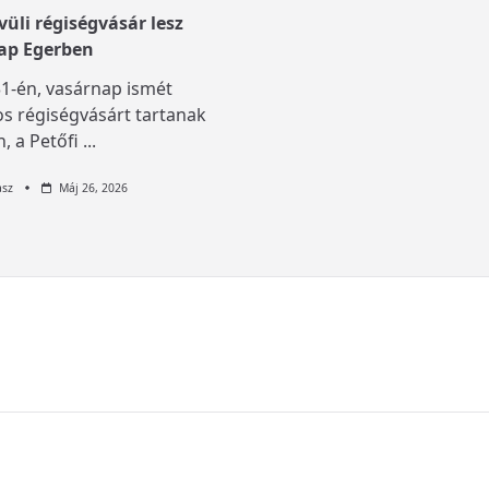
üli régiségvásár lesz
ap Egerben
1-én, vasárnap ismét
s régiségvásárt tartanak
, a Petőfi
...
asz
Máj 26, 2026