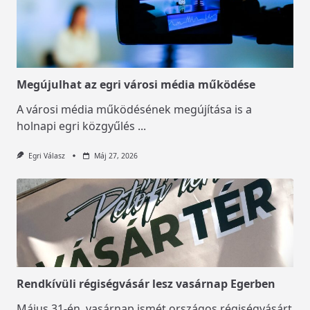
Megújulhat az egri városi média működése
A városi média működésének megújítása is a
holnapi egri közgyűlés
...
Egri Válasz
Máj 27, 2026
Rendkívüli régiségvásár lesz vasárnap Egerben
Május 31-én, vasárnap ismét országos régiségvásárt