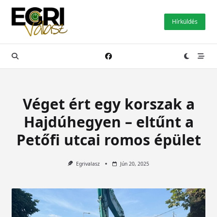
Skip
to
Hírküldés
content
Véget ért egy korszak a
Hajdúhegyen – eltűnt a
Petőfi utcai romos épület
Egrivalasz
Jún 20, 2025