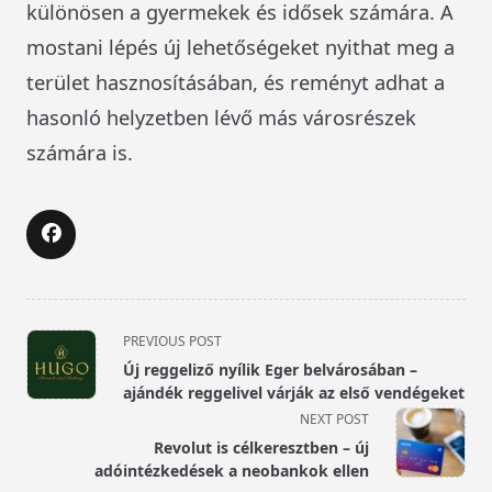
különösen a gyermekek és idősek számára. A
mostani lépés új lehetőségeket nyithat meg a
terület hasznosításában, és reményt adhat a
hasonló helyzetben lévő más városrészek
számára is.
<span
PREVIOUS POST
class="nav-
Új reggeliző nyílik Eger belvárosában –
subtitle
ajándék reggelivel várják az első vendégeket
screen-
NEXT POST
reader-
Revolut is célkeresztben – új
text">Page</span>
adóintézkedések a neobankok ellen