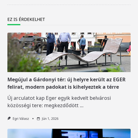
EZ IS ÉRDEKELHET
Megújul a Gárdonyi tér: új helyre került az EGER
felirat, modern padokat is kihelyeztek a térre
Új arculatot kap Eger egyik kedvelt belvárosi
közösségi tere: megkezdődött
...
Egri Válasz
Jún 1, 2026