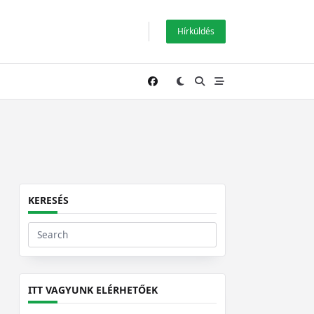
Hírküldés
KERESÉS
Search
for:
ITT VAGYUNK ELÉRHETŐEK