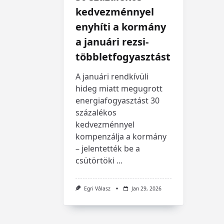
kedvezménnyel
enyhíti a kormány
a januári rezsi-
többletfogyasztást
A januári rendkívüli
hideg miatt megugrott
energiafogyasztást 30
százalékos
kedvezménnyel
kompenzálja a kormány
– jelentették be a
csütörtöki
...
Egri Válasz
Jan 29, 2026