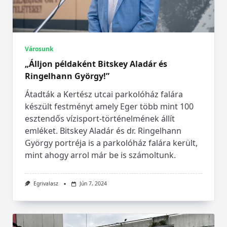
Városunk
„Álljon példaként Bitskey Aladár és
Ringelhann György!”
Átadták a Kertész utcai parkolóház falára
készült festményt amely Eger több mint 100
esztendős vízisport-történelmének állít
emléket. Bitskey Aladár és dr. Ringelhann
György portréja is a parkolóház falára került,
mint ahogy arrol már be is számoltunk.
Egrivalasz
Jún 7, 2024