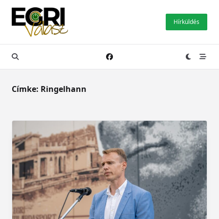
Skip
to
Hírküldés
content
Címke:
Ringelhann