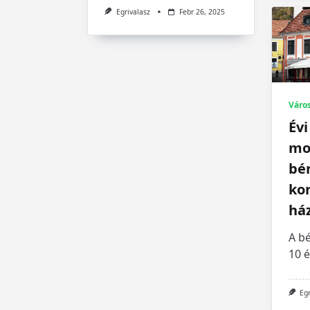
Egrivalasz
Febr 26, 2025
Váro
Évi
mos
bér
kor
há
A bé
10 é
Eg