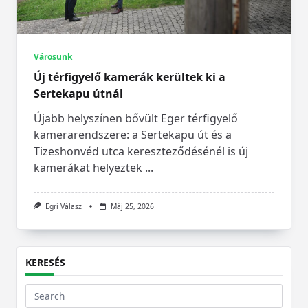
Városunk
Új térfigyelő kamerák kerültek ki a
Sertekapu útnál
Újabb helyszínen bővült Eger térfigyelő
kamerarendszere: a Sertekapu út és a
Tizeshonvéd utca kereszteződésénél is új
kamerákat helyeztek
...
Egri Válasz
Máj 25, 2026
KERESÉS
Search