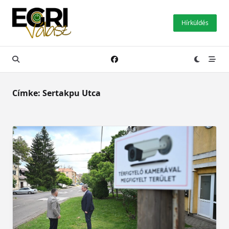
Skip
to
Hírküldés
content
Címke:
Sertakpu Utca