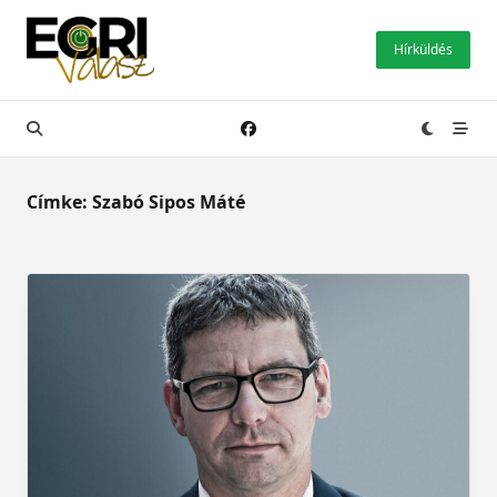
Skip
to
Hírküldés
content
Címke:
Szabó Sipos Máté