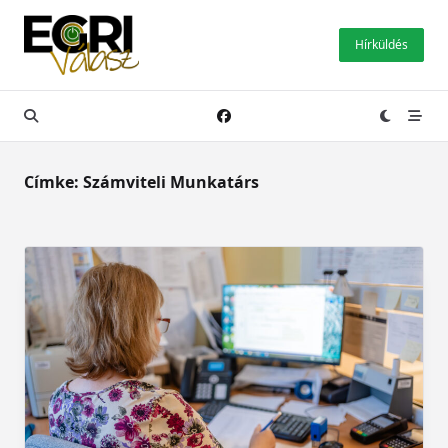
Skip
to
Hírküldés
content
Címke:
Számviteli Munkatárs