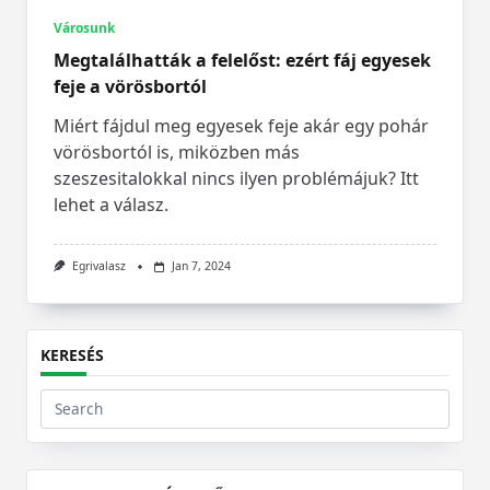
Városunk
Megtalálhatták a felelőst: ezért fáj egyesek
feje a vörösbortól
Miért fájdul meg egyesek feje akár egy pohár
vörösbortól is, miközben más
szeszesitalokkal nincs ilyen problémájuk? Itt
lehet a válasz.
Egrivalasz
Jan 7, 2024
KERESÉS
Search
for: