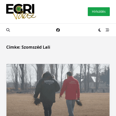
Skip
to
Hírküldés
content
Címke:
Szomszéd Lali