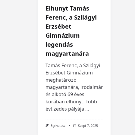
Elhunyt Tamás
Ferenc, a Szilágyi
Erzsébet
Gimnázium
legendás
magyartanára
Tamás Ferenc, a Szilágyi
Erzsébet Gimnázium
meghatározó
magyartanára, irodalmár
és alkotó 69 éves
korában elhunyt. Több
évtizedes pályája
...
Egrivalasz
Szept 7, 2025