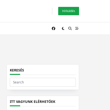
Hírküldés
KERESÉS
Search
for:
ITT VAGYUNK ELÉRHETŐEK