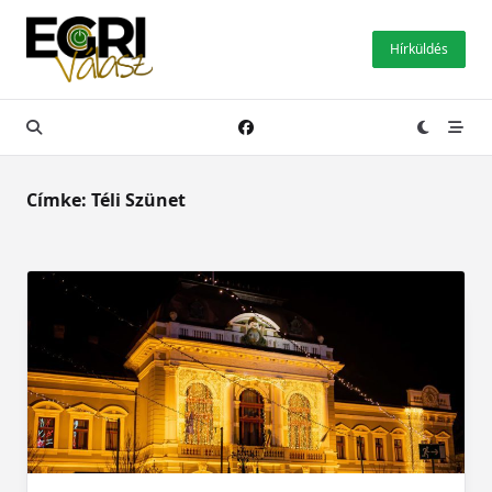
Skip
to
Hírküldés
content
Címke:
Téli Szünet